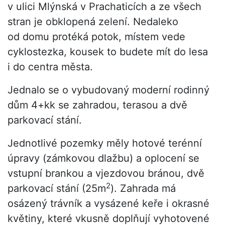
v ulici Mlýnská v Prachaticích a ze všech
stran je obklopená zelení. Nedaleko
od domu protéká potok, místem vede
cyklostezka, kousek to budete mít do lesa
i do centra města.
Jednalo se o vybudovaný moderní rodinný
dům 4+kk se zahradou, terasou a dvě
parkovací stání.
Jednotlivé pozemky měly hotové terénní
úpravy (zámkovou dlažbu) a oplocení se
vstupní brankou a vjezdovou bránou, dvě
2
parkovací stání (25m
). Zahrada má
osázený trávník a vysázené keře i okrasné
květiny, které vkusně doplňují vyhotovené