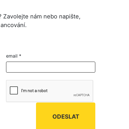
í? Zavolejte nám nebo napište,
nancování.
email
*