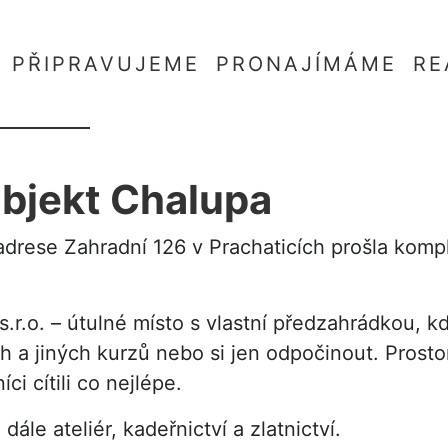
PŘIPRAVUJEME
PRONAJÍMÁME
RE
objekt Chalupa
ese Zahradní 126 v Prachaticích prošla komplet
s.r.o. – útulné místo s vlastní předzahrádkou, 
ch a jiných kurzů nebo si jen odpočinout. Prostor
ci cítili co nejlépe.
le ateliér, kadeřnictví a zlatnictví.