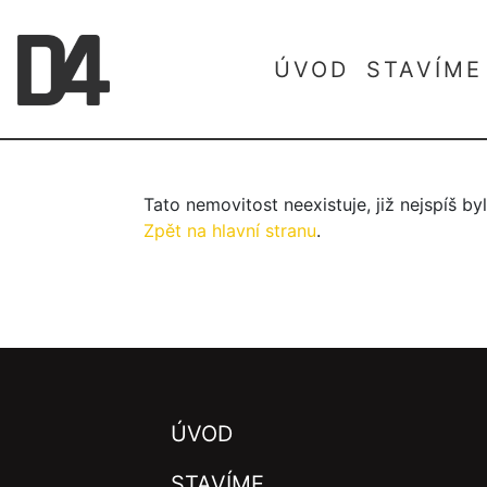
ÚVOD
STAVÍME
Tato nemovitost neexistuje, již nejspíš b
Zpět na hlavní stranu
.
ÚVOD
STAVÍME