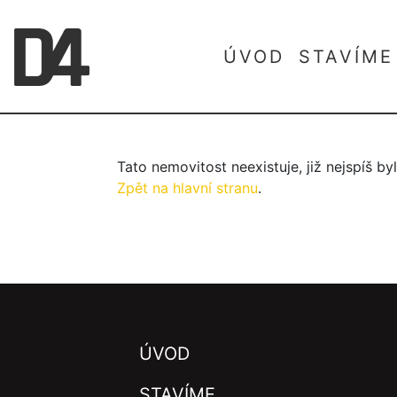
ÚVOD
STAVÍME
Tato nemovitost neexistuje, již nejspíš b
Zpět na hlavní stranu
.
ÚVOD
STAVÍME