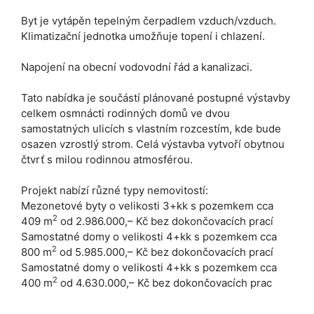
Byt je vytápěn tepelným čerpadlem vzduch/vzduch.
Klimatizační jednotka umožňuje topení i chlazení.
Napojení na obecní vodovodní řád a kanalizaci.
Tato nabídka je součástí plánované postupné výstavby
celkem osmnácti rodinných domů ve dvou
samostatných ulicích s vlastním rozcestím, kde bude
osazen vzrostlý strom. Celá výstavba vytvoří obytnou
čtvrť s milou rodinnou atmosférou.
Projekt nabízí různé typy nemovitostí:
Mezonetové byty o velikosti 3+kk s pozemkem cca
2
409 m
od 2.986.000,– Kč bez dokončovacích prací
Samostatné domy o velikosti 4+kk s pozemkem cca
2
800 m
od 5.985.000,– Kč bez dokončovacích prací
Samostatné domy o velikosti 4+kk s pozemkem cca
2
400 m
od 4.630.000,– Kč bez dokončovacích prac