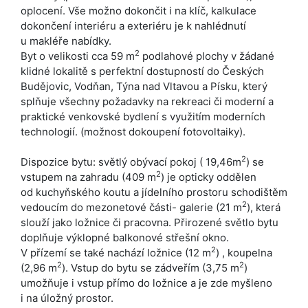
oplocení. Vše možno dokončit i na klíč, kalkulace
dokončení interiéru a exteriéru je k nahlédnutí
u makléře nabídky.
2
Byt o velikosti cca 59 m
podlahové plochy v žádané
klidné lokalitě s perfektní dostupností do Českých
Budějovic, Vodňan, Týna nad Vltavou a Písku, který
splňuje všechny požadavky na rekreaci či moderní a
praktické venkovské bydlení s využitím moderních
technologií. (možnost dokoupení fotovoltaiky).
2
Dispozice bytu: světlý obývací pokoj ( 19,46m
) se
2
vstupem na zahradu (409 m
) je opticky oddělen
od kuchyňského koutu a jídelního prostoru schodištěm
2
vedoucím do mezonetové části- galerie (21 m
), která
slouží jako ložnice či pracovna. Přirozené světlo bytu
doplňuje výklopné balkonové střešní okno.
2
V přízemí se také nachází ložnice (12 m
) , koupelna
2
2
(2,96 m
). Vstup do bytu se zádveřím (3,75 m
)
umožňuje i vstup přímo do ložnice a je zde myšleno
i na úložný prostor.