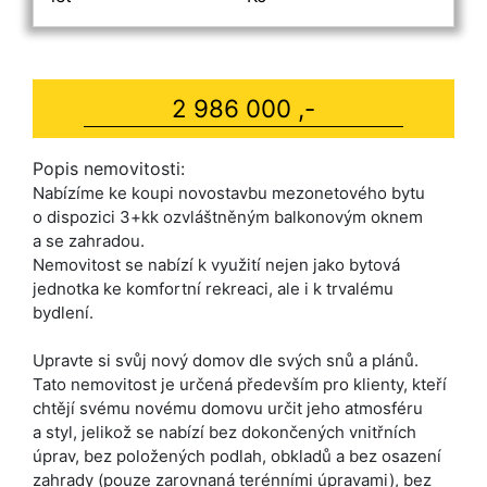
2 986 000 ,-
Popis nemovitosti:
Nabízíme ke koupi novostavbu mezonetového bytu
o dispozici 3+kk ozvláštněným balkonovým oknem
a se zahradou.
Nemovitost se nabízí k využití nejen jako bytová
jednotka ke komfortní rekreaci, ale i k trvalému
bydlení.
Upravte si svůj nový domov dle svých snů a plánů.
Tato nemovitost je určená především pro klienty, kteří
chtějí svému novému domovu určit jeho atmosféru
a styl, jelikož se nabízí bez dokončených vnitřních
úprav, bez položených podlah, obkladů a bez osazení
zahrady (pouze zarovnaná terénními úpravami), bez