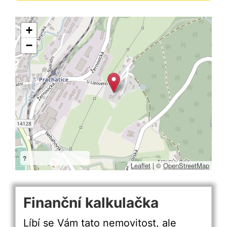
+
−
?
Leaflet
|
©
OpenStreetMap
Finanční kalkulačka
Líbí se Vám tato nemovitost, ale