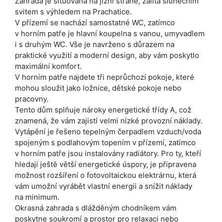
Zahrada je situována na jižní straně, zalitá slunečním
svitem s výhledem na Prachatice.
V přízemí se nachází samostatné WC, zatímco
v horním patře je hlavní koupelna s vanou, umyvadlem
i s druhým WC. Vše je navrženo s důrazem na
praktické využití a moderní design, aby vám poskytlo
maximální komfort.
V horním patře najdete tři neprůchozí pokoje, které
mohou sloužit jako ložnice, dětské pokoje nebo
pracovny.
Tento dům splňuje nároky energetické třídy A, což
znamená, že vám zajistí velmi nízké provozní náklady.
Vytápění je řešeno tepelným čerpadlem vzduch/voda
spojeným s podlahovým topením v přízemí, zatímco
v horním patře jsou instalovány radiátory. Pro ty, kteří
hledají ještě větší energetické úspory, je připravena
možnost rozšíření o fotovoltaickou elektrárnu, která
vám umožní vyrábět vlastní energii a snížit náklady
na minimum.
Okrasná zahrada s dlážděným chodníkem vám
poskytne soukromí a prostor pro relaxaci nebo