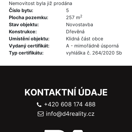
Nemovitost byla již prodána
Číslo bytu:
5
2
Plocha pozemku:
257 m
Stav objektu:
Novostavba
Konstrukce:
Dřevěná
Umístění objektu:
Klidná část obce
Vydaný certifikát:
A - mimořádně úsporná
Typ certifikátu:
vyhláška č. 264/2020 Sb
KONTAKTNÍ ÚDAJE
+420 608 174 488
info@
d4reality.cz