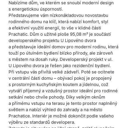
Nabízíme dům, ve kterém se snoubí moderní design
s energetickou úsporností.
Představujeme vám nízkonákladovou novostavbu
rodinného domu na klíč, která nabízí komfort, styl
a efektivní využití energií, to vše v klidné části
Prachatic. Dům o užitné ploše 95,08 m² je součástí
developerského projektu U Lipového dvora
a představuje ideální domov pro moderní rodinu, která
touží po útulném bydlení blízko přírody, ale zároveň
s městem na dosah ruky. Developerský projekt v ul.
U Lipového dvora je řešen jako rezidenční bydlení.
Při vstupu vás přivítá velké zádveří. Poté se ocitnete
v centrální části domu – obývací pokoj je propojený
s prostorným kuchyňským koutem a jídelnou, což
vytváří příjemný a vzdušný prostor ideální pro rodinné
setkání nebo chvíle pohody. Díky velkým oknům
a přímému vstupu na terasu je tento prostor naplněný
světlem a nabízí výhled do zahrady a na město
Prachatice. Interiér je možné dokončit podle vašeho
výběru ze standardů developera.