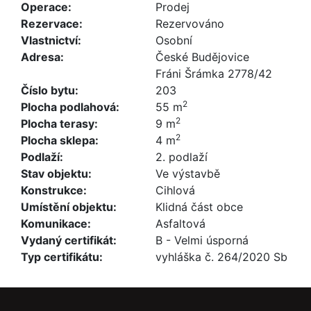
Operace:
Prodej
Rezervace:
Rezervováno
Vlastnictví:
Osobní
Adresa:
České Budějovice
Fráni Šrámka 2778/42
Číslo bytu:
203
2
Plocha podlahová:
55 m
2
Plocha terasy:
9 m
2
Plocha sklepa:
4 m
Podlaží:
2. podlaží
Stav objektu:
Ve výstavbě
Konstrukce:
Cihlová
Umístění objektu:
Klidná část obce
Komunikace:
Asfaltová
Vydaný certifikát:
B - Velmi úsporná
Typ certifikátu:
vyhláška č. 264/2020 Sb