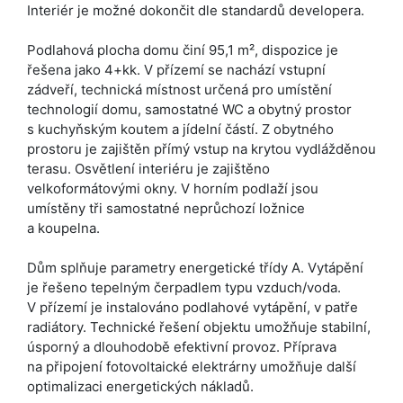
Interiér je možné dokončit dle standardů developera.
Podlahová plocha domu činí 95,1 m², dispozice je
řešena jako 4+kk. V přízemí se nachází vstupní
zádveří, technická místnost určená pro umístění
technologií domu, samostatné WC a obytný prostor
s kuchyňským koutem a jídelní částí. Z obytného
prostoru je zajištěn přímý vstup na krytou vydlážděnou
terasu. Osvětlení interiéru je zajištěno
velkoformátovými okny. V horním podlaží jsou
umístěny tři samostatné neprůchozí ložnice
a koupelna.
Dům splňuje parametry energetické třídy A. Vytápění
je řešeno tepelným čerpadlem typu vzduch/voda.
V přízemí je instalováno podlahové vytápění, v patře
radiátory. Technické řešení objektu umožňuje stabilní,
úsporný a dlouhodobě efektivní provoz. Příprava
na připojení fotovoltaické elektrárny umožňuje další
optimalizaci energetických nákladů.