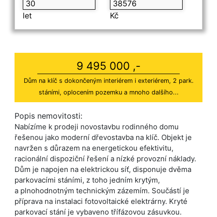
let
Kč
9 495 000 ,-
Dům na klíč s dokončeným interiérem i exteriérem, 2 park.
stáními, oplocením pozemku a mnoho dalšího...
Popis nemovitosti:
Nabízíme k prodeji novostavbu rodinného domu
řešenou jako moderní dřevostavba na klíč. Objekt je
navržen s důrazem na energetickou efektivitu,
racionální dispoziční řešení a nízké provozní náklady.
Dům je napojen na elektrickou síť, disponuje dvěma
parkovacími stáními, z toho jedním krytým,
a plnohodnotným technickým zázemím. Součástí je
příprava na instalaci fotovoltaické elektrárny. Kryté
parkovací stání je vybaveno třífázovou zásuvkou.