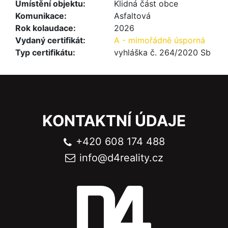
Umístění objektu:
Klidná část obce
Komunikace:
Asfaltová
Rok kolaudace:
2026
Vydaný certifikát:
A - mimořádně úsporná
Typ certifikátu:
vyhláška č. 264/2020 Sb
KONTAKTNÍ ÚDAJE
+420 608 174 488
info@
d4reality.cz