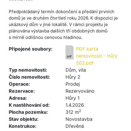
Předpokládaný termín dokončení a předání prvních
domů je ve druhém čtvrtletí roku 2026. K dispozici je
ukázkový dům v jiné lokalitě. V rámci projektu je
plánována výstavba dalších tří obdobných domů
s mírně odlišnou cenovou hladinou.
Připojené soubory:
PDF karta
nemovitosti - Hůry
pdf
S02.pdf
Typ nemovitosti:
Dům, vila
Číslo nemovitosti:
Hůry 2
Operace:
Prodej
Rezervace:
Rezervováno
Adresa:
Hůry 1
K nastěhování od:
1.4.2026
2
Plocha pozemku:
312 m
Stav objektu:
Novostavba
Konstrukce:
Dřevěná