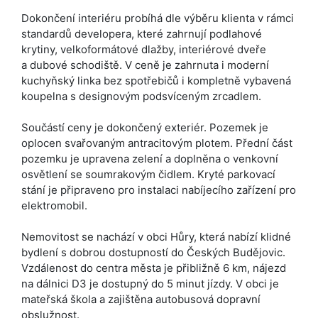
Dokončení interiéru probíhá dle výběru klienta v rámci
standardů developera, které zahrnují podlahové
krytiny, velkoformátové dlažby, interiérové dveře
a dubové schodiště. V ceně je zahrnuta i moderní
kuchyňský linka bez spotřebičů i kompletně vybavená
koupelna s designovým podsvíceným zrcadlem.
Součástí ceny je dokončený exteriér. Pozemek je
oplocen svařovaným antracitovým plotem. Přední část
pozemku je upravena zelení a doplněna o venkovní
osvětlení se soumrakovým čidlem. Kryté parkovací
stání je připraveno pro instalaci nabíjecího zařízení pro
elektromobil.
Nemovitost se nachází v obci Hůry, která nabízí klidné
bydlení s dobrou dostupností do Českých Budějovic.
Vzdálenost do centra města je přibližně 6 km, nájezd
na dálnici D3 je dostupný do 5 minut jízdy. V obci je
mateřská škola a zajištěna autobusová dopravní
obslužnost.