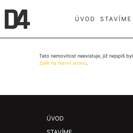
ÚVOD
STAVÍME
Tato nemovitost neexistuje, již nejspíš b
Zpět na hlavní stranu
.
ÚVOD
STAVÍME