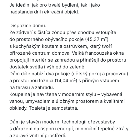
Je ideální jak pro trvalé bydlení, tak i jako
nadstandardní rekreační objekt.
Dispozice domu:
Ze zádveří s čistící zónou přes chodbu vstoupíte
do prostorného obývacího pokoje (45,37 m²)
s kuchyňským koutem a ostrůvkem, který tvoří
přirozené centrum domova. Velká francouzská okna
propojují interiér se zahradou a přinášejí do prostoru
dostatek světla i výhled do zeleně.
Dům dále nabízí dva pokoje (dětský pokoj a pracovnu)
a prostornou ložnici (14,04 m²) s přímým vstupem
na terasu a zahradu.
Koupelna je navržena v moderním stylu – vybavená
vanou, umyvadlem s úložným prostorem a kvalitními
obklady. Toaleta je samostatná.
Dům je stavěn moderní technologií dřevostavby
s důrazem na úsporu energií, minimální tepelné ztráty
a zdravé vnitřní prostředí.