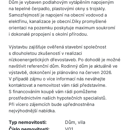
Dům je vybaven podlahovým vytápěním napojeným
na tepelné čerpadlo, plastovými okny s trojskly.
Samozřejmostí je napojení na obecní vodovod a
elektřinu, kanalizace je obecní.Díky promyšlené
orientaci na pozemku poskytuje maximum soukromí
i dokonalé propojení s okolní přírodou.
Výstavbu zajišťuje ověřená stavební společnost
s dlouholetou zkušeností v realizaci
nízkoenergetických dřevostaveb. Po dohodě je možné
navštívit referenční dům. Rodinný dům je aktuálně ve
výstavbě, dokončení je plánováno na červen 2026.
V případě zájmu o více informací nás neváhejte
kontaktovat a nemovitost vám rádi představíme.
S financováním koupě vám rádi pomůžeme
prostřednictvím našich hypotečních specialistů.
Při vícero zájemcích bude upřednostněna
nejvýhodnější nabídka.
Typ nemovitosti:
Dům, vila
Číslo nemovitosti:
V01