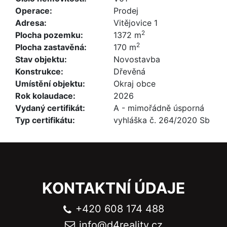
Operace:
Prodej
Adresa:
Vitějovice 1
2
Plocha pozemku:
1372 m
2
Plocha zastavěná:
170 m
Stav objektu:
Novostavba
Konstrukce:
Dřevěná
Umístění objektu:
Okraj obce
Rok kolaudace:
2026
Vydaný certifikát:
A - mimořádně úsporná
Typ certifikátu:
vyhláška č. 264/2020 Sb
KONTAKTNÍ ÚDAJE
+420 608 174 488
info@
d4reality.cz