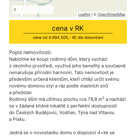
?
Leaflet
|
©
OpenStreetMap
cena v RK
cena od 4.994.505,- Kč dle dokončení
Popis nemovitosti:
Nabízíme ke koupi rodinný dům, který vychází
z okolního prostředí, využívá jeho benefity a současně
nenarušuje přírodní harmonii. Tato nemovitost je
především určená klientům, kteří chtějí určit svému
novému domovu styl a ráz podle vlastních snů
a představ.
2
Rodinný dům má užitnou plochu cca 78,8 m
a nachází
se v žádané klidné lokalitě s perfektní dostupností
do Českých Budějovic, Vodňan, Týna nad Vltavou
a Písku.
Jedná se o novostavbu domu o dispozici 4+kk se