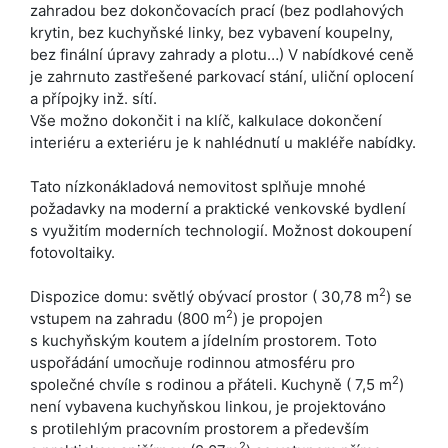
zahradou bez dokončovacích prací (bez podlahových
krytin, bez kuchyňské linky, bez vybavení koupelny,
bez finální úpravy zahrady a plotu…) V nabídkové ceně
je zahrnuto zastřešené parkovací stání, uliční oplocení
a přípojky inž. sítí.
Vše možno dokončit i na klíč, kalkulace dokončení
interiéru a exteriéru je k nahlédnutí u makléře nabídky.
Tato nízkonákladová nemovitost splňuje mnohé
požadavky na moderní a praktické venkovské bydlení
s využitím moderních technologií. Možnost dokoupení
fotovoltaiky.
2
Dispozice domu: světlý obývací prostor ( 30,78 m
) se
2
vstupem na zahradu (800 m
) je propojen
s kuchyňským koutem a jídelním prostorem. Toto
uspořádání umocňuje rodinnou atmosféru pro
2
společné chvíle s rodinou a přáteli. Kuchyně ( 7,5 m
)
není vybavena kuchyňskou linkou, je projektováno
s protilehlým pracovním prostorem a především
2