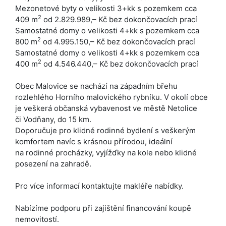
Mezonetové byty o velikosti 3+kk s pozemkem cca
2
409 m
od 2.829.989,– Kč bez dokončovacích prací
Samostatné domy o velikosti 4+kk s pozemkem cca
2
800 m
od 4.995.150,– Kč bez dokončovacích prací
Samostatné domy o velikosti 4+kk s pozemkem cca
2
400 m
od 4.546.440,– Kč bez dokončovacích prací
Obec Malovice se nachází na západním břehu
rozlehlého Horního malovického rybníku. V okolí obce
je veškerá občanská vybavenost ve městě Netolice
či Vodňany, do 15 km.
Doporučuje pro klidné rodinné bydlení s veškerým
komfortem navíc s krásnou přírodou, ideální
na rodinné procházky, vyjížďky na kole nebo klidné
posezení na zahradě.
Pro více informací kontaktujte makléře nabídky.
Nabízíme podporu při zajištění financování koupě
nemovitostí.