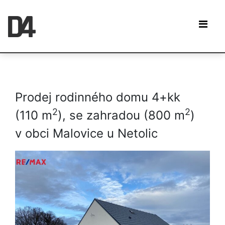
Prodej rodinného domu 4+kk
2
2
(110 m
), se zahradou (800 m
)
v obci Malovice u Netolic