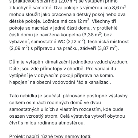
s praktickou spižírnou (2,07m
) se vstupem přímo
2
z kuchyně samotné. Dva pokoje s výměrou cca 8,6 m
mohou sloužit jako pracovna a dětský pokoj nebo dva
2
dětské pokoje. Ložnice má cca 12 m
. Všechny tři
pokoje se nachází v jedné části domu, v protilehlé
2
části domu je navržena koupelna (3,38 m
) bez
2
vybavení, samostatné WC (2,12 m
), technická místnost
2
2
(2,09 m
) s přípravou na pračku, zádveří (3,87 m
).
Dům je vytápěn klimatizační jednotkou vzduch/vzduch.
Dále jsou zde přímotopy v chodbě. Pro variabilitu
vytápění je v obývacím pokoji příprava na komín.
Napojení na obecní vodovodní řád a kanalizaci.
Tato nabídka je součástí plánované postupné výstavby
celkem osmnácti rodinných domů ve dvou
samostatných ulicích s vlastním rozcestím, kde bude
osazen vzrostlý strom. Celá výstavba vytvoří obytnou
čtvrť s milou rodinnou atmosférou.
Projekt nabízí různé typy nemovitostí: