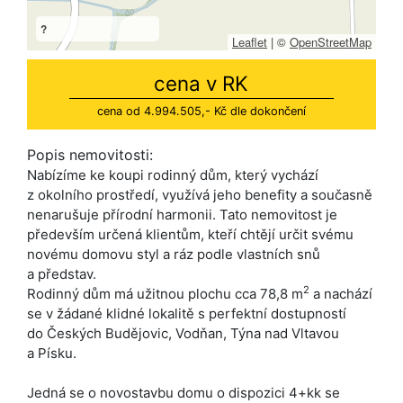
?
Leaflet
|
©
OpenStreetMap
cena v RK
cena od 4.994.505,- Kč dle dokončení
Popis nemovitosti:
Nabízíme ke koupi rodinný dům, který vychází
z okolního prostředí, využívá jeho benefity a současně
nenarušuje přírodní harmonii. Tato nemovitost je
především určená klientům, kteří chtějí určit svému
novému domovu styl a ráz podle vlastních snů
a představ.
2
Rodinný dům má užitnou plochu cca 78,8 m
a nachází
se v žádané klidné lokalitě s perfektní dostupností
do Českých Budějovic, Vodňan, Týna nad Vltavou
a Písku.
Jedná se o novostavbu domu o dispozici 4+kk se