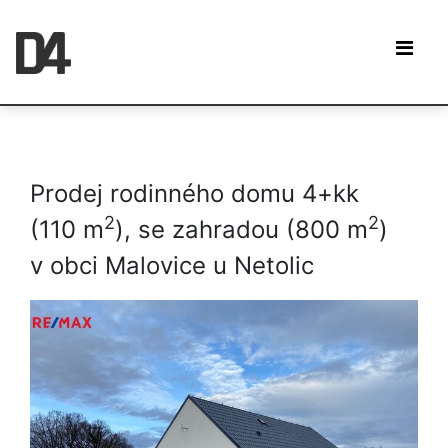
Prodej rodinného domu 4+kk
2
2
(110 m
), se zahradou (800 m
)
v obci Malovice u Netolic