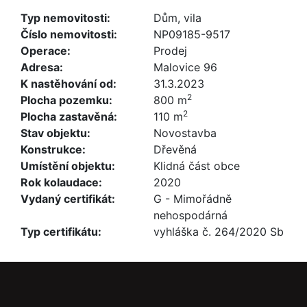
Typ nemovitosti:
Dům, vila
Číslo nemovitosti:
NP09185-9517
Operace:
Prodej
Adresa:
Malovice 96
K nastěhování od:
31.3.2023
2
Plocha pozemku:
800 m
2
Plocha zastavěná:
110 m
Stav objektu:
Novostavba
Konstrukce:
Dřevěná
Umístění objektu:
Klidná část obce
Rok kolaudace:
2020
Vydaný certifikát:
G - Mimořádně
nehospodárná
Typ certifikátu:
vyhláška č. 264/2020 Sb