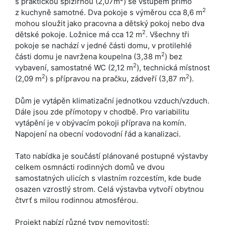
s praktickou spižírnou (2,07m
) se vstupem přímo
2
z kuchyně samotné. Dva pokoje s výměrou cca 8,6 m
mohou sloužit jako pracovna a dětský pokoj nebo dva
2
dětské pokoje. Ložnice má cca 12 m
. Všechny tři
pokoje se nachází v jedné části domu, v protilehlé
2
části domu je navržena koupelna (3,38 m
) bez
2
vybavení, samostatné WC (2,12 m
), technická místnost
2
2
(2,09 m
) s přípravou na pračku, zádveří (3,87 m
).
Dům je vytápěn klimatizační jednotkou vzduch/vzduch.
Dále jsou zde přímotopy v chodbě. Pro variabilitu
vytápění je v obývacím pokoji příprava na komín.
Napojení na obecní vodovodní řád a kanalizaci.
Tato nabídka je součástí plánované postupné výstavby
celkem osmnácti rodinných domů ve dvou
samostatných ulicích s vlastním rozcestím, kde bude
osazen vzrostlý strom. Celá výstavba vytvoří obytnou
čtvrť s milou rodinnou atmosférou.
Projekt nabízí různé typy nemovitostí: