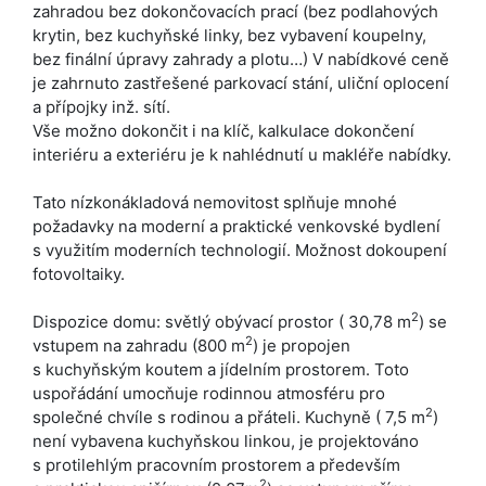
zahradou bez dokončovacích prací (bez podlahových
krytin, bez kuchyňské linky, bez vybavení koupelny,
bez finální úpravy zahrady a plotu…) V nabídkové ceně
je zahrnuto zastřešené parkovací stání, uliční oplocení
a přípojky inž. sítí.
Vše možno dokončit i na klíč, kalkulace dokončení
interiéru a exteriéru je k nahlédnutí u makléře nabídky.
Tato nízkonákladová nemovitost splňuje mnohé
požadavky na moderní a praktické venkovské bydlení
s využitím moderních technologií. Možnost dokoupení
fotovoltaiky.
2
Dispozice domu: světlý obývací prostor ( 30,78 m
) se
2
vstupem na zahradu (800 m
) je propojen
s kuchyňským koutem a jídelním prostorem. Toto
uspořádání umocňuje rodinnou atmosféru pro
2
společné chvíle s rodinou a přáteli. Kuchyně ( 7,5 m
)
není vybavena kuchyňskou linkou, je projektováno
s protilehlým pracovním prostorem a především
2