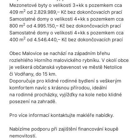
Mezonetové byty o velikosti 3+kk s pozemkem cca
2
409 m
od 2.829.989,– Kč bez dokončovacích prací
Samostatné domy o velikosti 4+kk s pozemkem cca
2
800 m
od 4.995.150,– Kč bez dokončovacích prací
Samostatné domy o velikosti 4+kk s pozemkem cca
2
400 m
od 4.546.440,– Kč bez dokončovacích prací
Obec Malovice se nachází na západním břehu
rozlehlého Horního malovického rybníku. V okolí obce
je veškerá občanská vybavenost ve městě Netolice
či Vodňany, do 15 km.
Doporučuje pro klidné rodinné bydlení s veškerým
komfortem navíc s krásnou přírodou, ideální
na rodinné procházky, vyjížďky na kole nebo klidné
posezení na zahradě.
Pro více informací kontaktujte makléře nabídky.
Nabízíme podporu při zajištění financování koupě
nemovitostí.