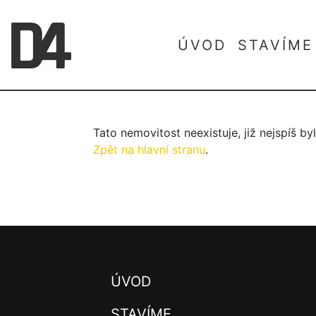
ÚVOD
STAVÍME
Tato nemovitost neexistuje, již nejspíš b
Zpět na hlavní stranu
.
ÚVOD
STAVÍME