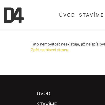
ÚVOD
STAVÍME
Tato nemovitost neexistuje, již nejspíš b
Zpět na hlavní stranu
.
ÚVOD
STAVÍME